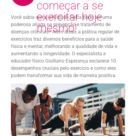
começar a se
exercitar hoje
Você sabia que a atividade física pode ser uma
poderosa aliada na prevenção e tratamento de
mesmo!
doenças crônicas? Além disso, a prática regular de
exercícios traz diversos benefícios para a saúde
física e mental, melhorando a qualidade de vida e
aumentando a longevidade. O especialista e
educador físico Giulliano Esperança esclarece 10
desempenhos cruciais pelo exercício e como eles
podem transformar sua vida de maneira positiva.