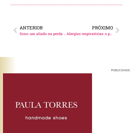
ANTERIOR
PRÓXIMO
Sono: um aliado na perda de peso!
Alergias respiratórias: o perigo, muitas vezes, dorme com você!
PUBLICIDADE