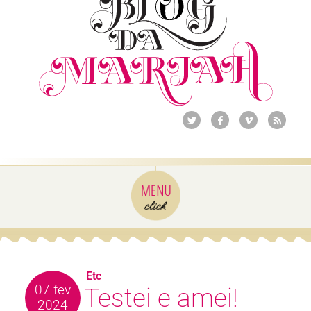
Etc
07 fev
Testei e amei!
2024