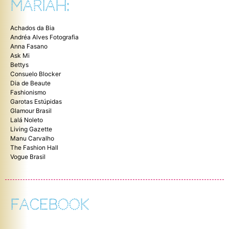
MARIAH:
Achados da Bia
Andréa Alves Fotografia
Anna Fasano
Ask Mi
Bettys
Consuelo Blocker
Dia de Beaute
Fashionismo
Garotas Estúpidas
Glamour Brasil
Lalá Noleto
Living Gazette
Manu Carvalho
The Fashion Hall
Vogue Brasil
FACEBOOK