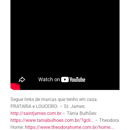
Segue links de marcas que tenho em casa:
PRATARIA e LOUCEIRO: – St. James:
http://saintjames.com.br
– Tânia Bulhões:
https://www.taniabulhoes.com.br/?gcli…
– Theodora
Home:
https://www.theodorahome.com.br/home….