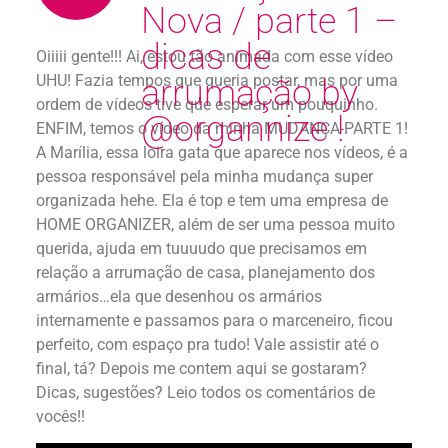
Nova / parte 1 –
dicas de
Oiiiii gente!!! Ai, estou tão animada com esse vídeo
UHU! Fazia tempos que queria postar, mas por uma
arrumação by
ordem de vídeos tive que esperar um pouquinho.
@organnize !
ENFIM, temos o vídeo da minha MUDANÇA-PARTE 1!
A Marília, essa loira gata que aparece nos vídeos, é a
pessoa responsável pela minha mudança super
organizada hehe. Ela é top e tem uma empresa de
HOME ORGANIZER, além de ser uma pessoa muito
querida, ajuda em tuuuudo que precisamos em
relação a arrumação de casa, planejamento dos
armários…ela que desenhou os armários
internamente e passamos para o marceneiro, ficou
perfeito, com espaço pra tudo! Vale assistir até o
final, tá? Depois me contem aqui se gostaram?
Dicas, sugestões? Leio todos os comentários de
vocês!!