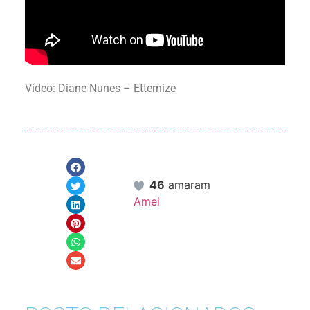
Vídeo: Diane Nunes – Etternize
46
amaram
Amei