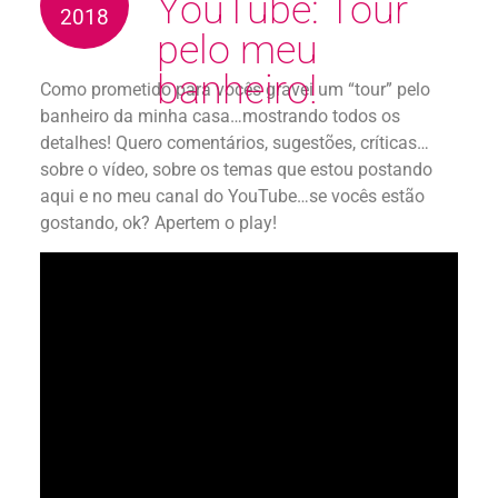
YouTube: Tour
2018
pelo meu
banheiro!
Como prometido para vocês gravei um “tour” pelo
banheiro da minha casa…mostrando todos os
detalhes! Quero comentários, sugestões, críticas…
sobre o vídeo, sobre os temas que estou postando
aqui e no meu canal do YouTube…se vocês estão
gostando, ok? Apertem o play!