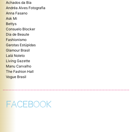
Achados da Bia
Andréa Alves Fotografia
Anna Fasano
Ask Mi
Bettys
Consuelo Blocker
Dia de Beaute
Fashionismo
Garotas Estúpidas
Glamour Brasil
Lalá Noleto
Living Gazette
Manu Carvalho
The Fashion Hall
Vogue Brasil
FACEBOOK