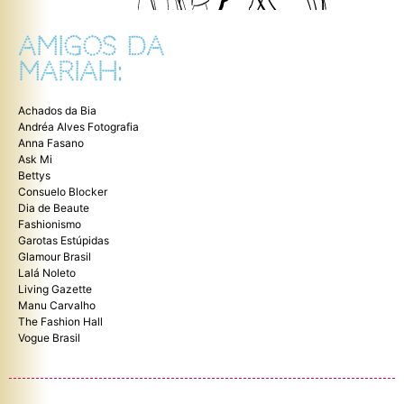
AMIGOS DA
MARIAH:
Achados da Bia
Andréa Alves Fotografia
Anna Fasano
Ask Mi
Bettys
Consuelo Blocker
Dia de Beaute
Fashionismo
Garotas Estúpidas
Glamour Brasil
Lalá Noleto
Living Gazette
Manu Carvalho
The Fashion Hall
Vogue Brasil