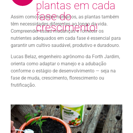
plantas em cada
fase do
Assim como os seres humanos, as plantas também
têm necessidades diferentes ao longo da vida.
crescimento!
Compreender essas mudanças e fornecer os
nutrientes adequados em cada fase é essencial para
garantir um cultivo saudável, produtivo e duradouro.
Lucas Belaz, engenheiro agrônomo da Forth Jardim,
orienta como adaptar o manejo e a adubação
conforme o estágio de desenvolvimento — seja na
fase de muda, crescimento, florescimento ou
frutificação.