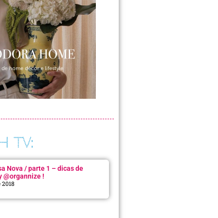
H TV:
 Nova / parte 1 – dicas de
y @organnize !
e 2018