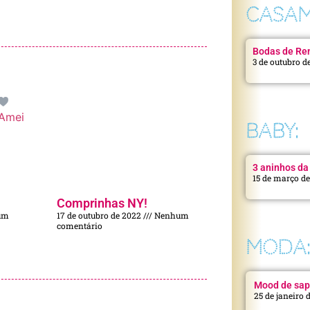
CASAM
Bodas de Ren
3 de outubro d
Amei
BABY:
3 aninhos da 
15 de março d
Comprinhas NY!
um
17 de outubro de 2022
Nenhum
comentário
MODA
Mood de sap
25 de janeiro 