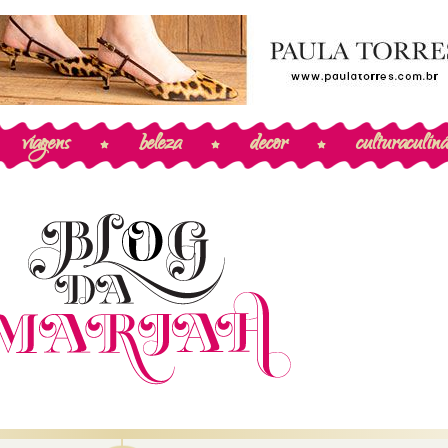
viagens
beleza
decor
cultura
culiná