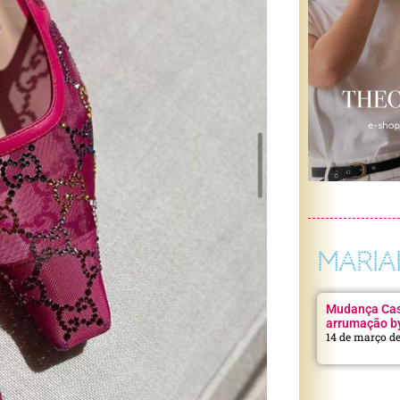
MARIA
Mudança Casa
arrumação b
14 de março d