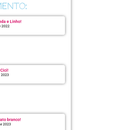
ENTO:
da e Linho!
e 2022
Cici!
e 2023
:
ato branco!
de 2023