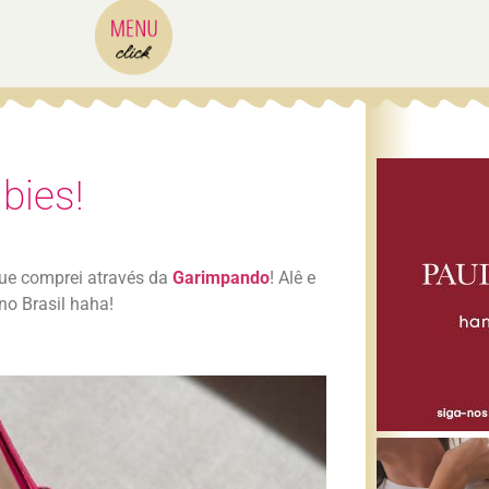
bies!
ue comprei através da
Garimpando
! Alê e
no Brasil haha!
!