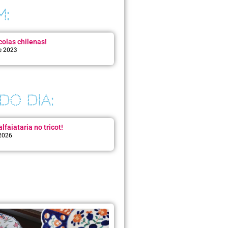
M:
colas chilenas!
e 2023
DO DIA:
lfaiataria no tricot!
 2026