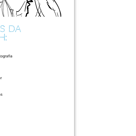
S DA
H:
tografia
r
as
l