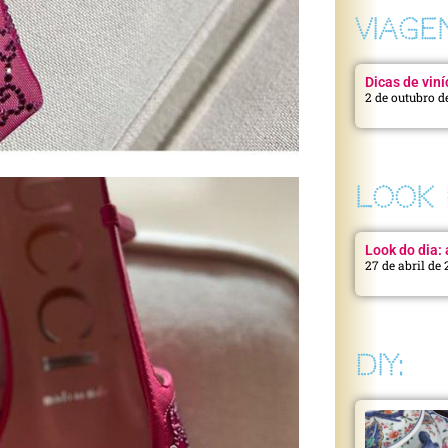
VIAGE
Dicas de viní
2 de outubro d
LOOK 
Look do dia: a
27 de abril de
DIY: