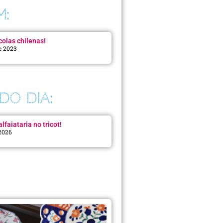
M:
colas chilenas!
e 2023
DO DIA:
lfaiataria no tricot!
 2026