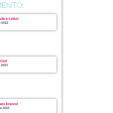
ENTO:
da e Linho!
e 2022
Cici!
e 2023
:
ato branco!
de 2023