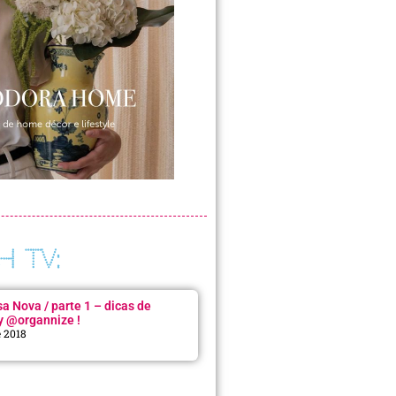
H TV:
 Nova / parte 1 – dicas de
y @organnize !
e 2018