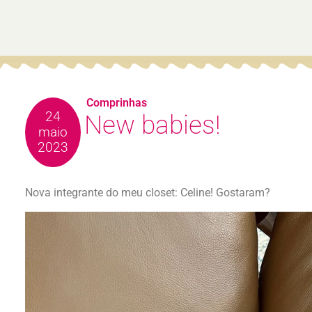
Comprinhas
24
New babies!
maio
2023
Nova integrante do meu closet: Celine! Gostaram?