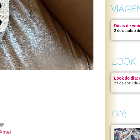
VIAGE
Dicas de viní
2 de outubro d
LOOK 
Look do dia: a
27 de abril de
DIY:
Amei