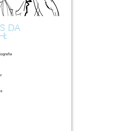
S DA
H:
tografia
r
as
l