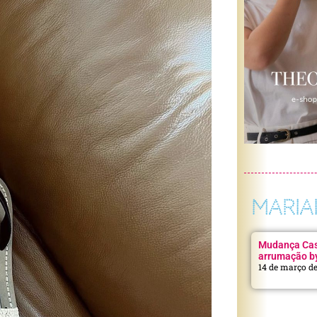
MARIA
Mudança Casa
arrumação b
14 de março d