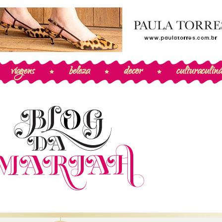
viagens
beleza
decor
cultura
culiná