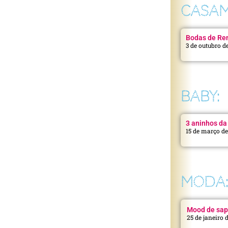
CASAM
Bodas de Ren
3 de outubro d
BABY:
3 aninhos da 
15 de março d
MODA
Mood de sap
25 de janeiro 