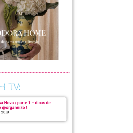
H TV:
 Nova / parte 1 – dicas de
y @organnize !
e 2018