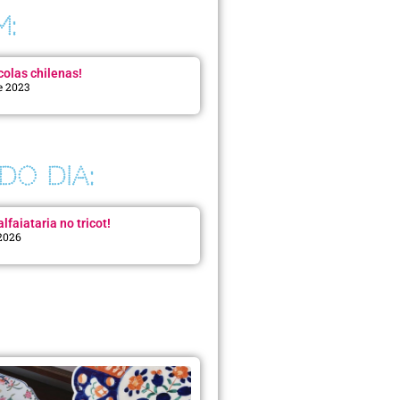
M:
colas chilenas!
e 2023
DO DIA:
lfaiataria no tricot!
 2026