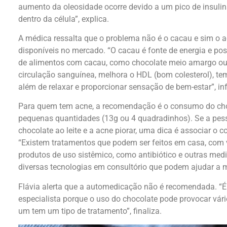
aumento da oleosidade ocorre devido a um pico de insulina
dentro da célula”, explica.
A médica ressalta que o problema não é o cacau e sim o 
disponíveis no mercado. “O cacau é fonte de energia e po
de alimentos com cacau, como chocolate meio amargo ou 
circulação sanguínea, melhora o HDL (bom colesterol), tem 
além de relaxar e proporcionar sensação de bem-estar”, in
Para quem tem acne, a recomendação é o consumo do ch
pequenas quantidades (13g ou 4 quadradinhos). Se a pess
chocolate ao leite e a acne piorar, uma dica é associar o
“Existem tratamentos que podem ser feitos em casa, com v
produtos de uso sistêmico, como antibiótico e outras med
diversas tecnologias em consultório que podem ajudar a m
Flávia alerta que a automedicação não é recomendada. “
especialista porque o uso do chocolate pode provocar vári
um tem um tipo de tratamento”, finaliza.