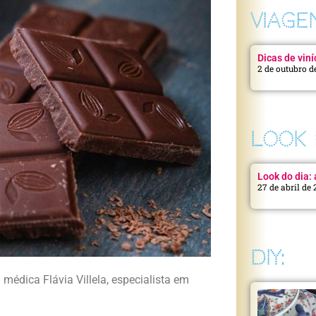
VIAGE
Dicas de viní
2 de outubro d
LOOK 
Look do dia: a
27 de abril de
DIY:
/ médica Flávia Villela, especialista em