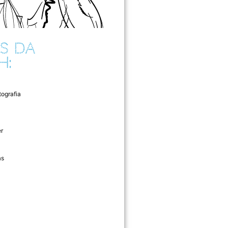
S DA
H:
tografia
r
as
l