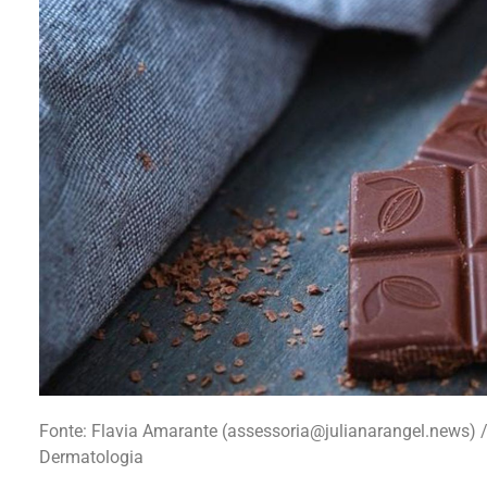
Fonte:
Flavia Amarante
(
assessoria@julianarangel.news
) 
Dermatologia