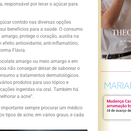
, responsável por levar o açúcar para
açúcar contido nas diversas opções
ssui benefícios para a saúde. O consumo
amargo, protege o coração, auxilia na
efeito antioxidante, anti-inflamatório,
forma Flávia.
ocolate amargo ou meio amargo e em
oa não conseguir deixar de saborear o
 consumo a tratamentos dermatológicos.
ários produtos para uso tópico e
MARIA
icações ingeridas via oral. Também há
elhorar a acne”.
Mudança Casa
arrumação b
É importante sempre procurar um médico
14 de março d
os tipos de acne, em vários graus, e cada