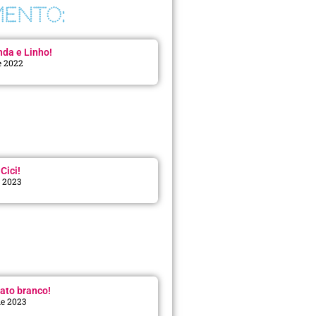
ENTO:
da e Linho!
e 2022
Cici!
e 2023
:
ato branco!
de 2023