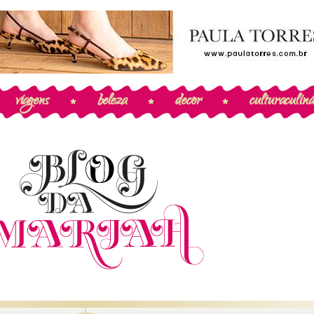
viagens
beleza
decor
cultura
culiná