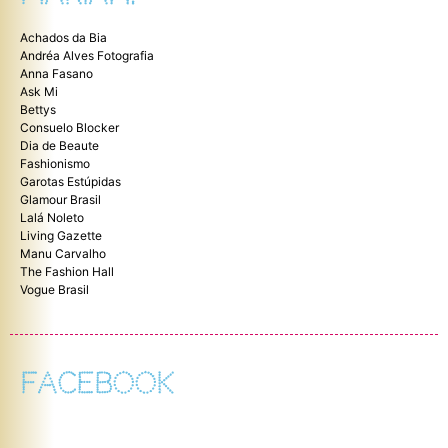
Achados da Bia
Andréa Alves Fotografia
Anna Fasano
Ask Mi
Bettys
Consuelo Blocker
Dia de Beaute
Fashionismo
Garotas Estúpidas
Glamour Brasil
Lalá Noleto
Living Gazette
Manu Carvalho
The Fashion Hall
Vogue Brasil
FACEBOOK