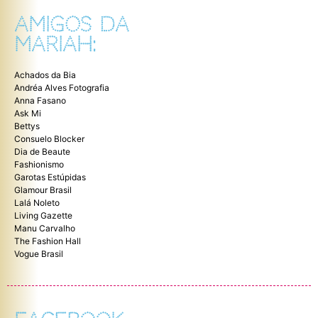
AMIGOS DA
MARIAH:
Achados da Bia
Andréa Alves Fotografia
Anna Fasano
Ask Mi
Bettys
Consuelo Blocker
Dia de Beaute
Fashionismo
Garotas Estúpidas
Glamour Brasil
Lalá Noleto
Living Gazette
Manu Carvalho
The Fashion Hall
Vogue Brasil