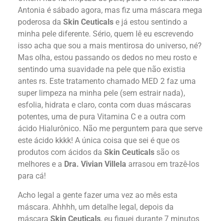
Antonia é sábado agora, mas fiz uma máscara mega
poderosa da
Skin Ceuticals
e já estou sentindo a
minha pele diferente. Sério, quem lê eu escrevendo
isso acha que sou a mais mentirosa do universo, né?
Mas olha, estou passando os dedos no meu rosto e
sentindo uma suavidade na pele que não existia
antes rs. Este tratamento chamado MED 2 faz uma
super limpeza na minha pele (sem estrair nada),
esfolia, hidrata e claro, conta com duas máscaras
potentes, uma de pura Vitamina C e a outra com
ácido Hialurônico. Não me perguntem para que serve
este ácido kkkk! A única coisa que sei é que os
produtos com ácidos da
Skin Ceuticals
são os
melhores e a
Dra. Vivian Villela
arrasou em trazê-los
para cá!
Acho legal a gente fazer uma vez ao mês esta
máscara. Ahhhh, um detalhe legal, depois da
máscara
Skin Ceuticals
, eu fiquei durante 7 minutos