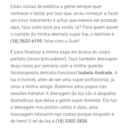
Estas coisas de estética a gente sempre quer
conhecer e testar, por isso que, se eu começar a fazer
um novo tratamento e achar que merece ser postado
aqui, faço outro post pra vocês, tá? Para quem quiser
o contato da minha dermato super top, o telefone é
(18) 3622-6199
, falar com a
Sueli!
E para finalizar a minha saga em busca do corpo
perfeito (rsrsrs brincadeira!), faço também drenagem
duas vezes por semana com a minha querida
fisioterapeuta dermato-funcional
Isabela Andrade
. A
Isa é incrível, além de ser uma super profissional, já
virou a minha amiga. Batemos altos papos nas
sessões hahaha! A drenagem da Isa não é daquelas
dramáticas que deixa a gente super dolorida. Ela faz
a drenagem nos pontos certos e claro, uma
massagem relaxante nas costas porque ninguém é
de ferro! O tel da Isa é
(18) 3305.5838
.