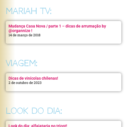
MARIAH TV:
Mudança Casa Nova / parte 1 – dicas de arrumação by
@organnize !
14 de março de 2018
VIAGEM:
Dicas de vinícolas chilenas!
2 de outubro de 2023
LOOK DO DIA:
Look do dia: alfaiataria no tricot!