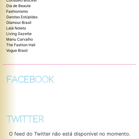
Consuelo Blocker
Dia de Beaute
Fashionismo
Garotas Estúpidas
Glamour Brasil
Lalá Noleto
Living Gazette
Manu Carvalho
The Fashion Hall
Vogue Brasil
FACEBOOK
TWITTER
O feed do Twitter não está disponível no momento.