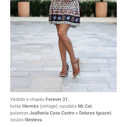
Vestido e chapéu
Forever 21
;
bolsa
Hermès
(vintage); sandália
Mr.Cat
;
pulseiras
Joalheria Casa Castro
e
Dolores Iguacel
;
óculos
Illesteva
.