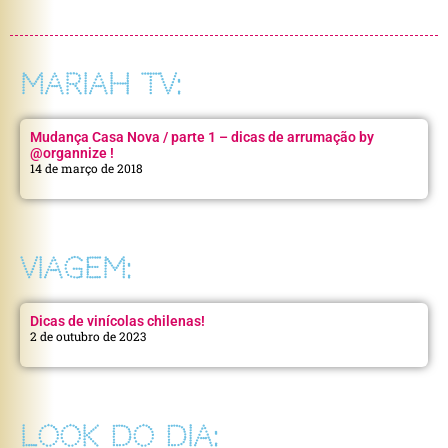
MARIAH TV:
Mudança Casa Nova / parte 1 – dicas de arrumação by
@organnize !
14 de março de 2018
VIAGEM:
Dicas de vinícolas chilenas!
2 de outubro de 2023
LOOK DO DIA: