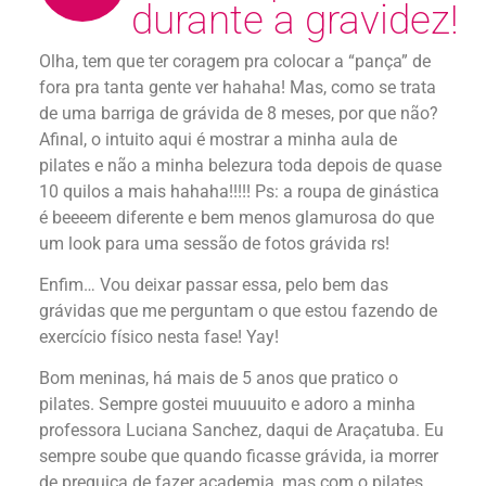
durante a gravidez!
Olha, tem que ter coragem pra colocar a “pança” de
fora pra tanta gente ver hahaha! Mas, como se trata
de uma barriga de grávida de 8 meses, por que não?
Afinal, o intuito aqui é mostrar a minha aula de
pilates e não a minha belezura toda depois de quase
10 quilos a mais hahaha!!!!! Ps: a roupa de ginástica
é beeeem diferente e bem menos glamurosa do que
um look para uma sessão de fotos grávida rs!
Enfim… Vou deixar passar essa, pelo bem das
grávidas que me perguntam o que estou fazendo de
exercício físico nesta fase! Yay!
Bom meninas, há mais de 5 anos que pratico o
pilates. Sempre gostei muuuuito e adoro a minha
professora Luciana Sanchez, daqui de Araçatuba. Eu
sempre soube que quando ficasse grávida, ia morrer
de preguiça de fazer academia, mas com o pilates