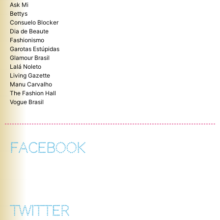
Ask Mi
Bettys
Consuelo Blocker
Dia de Beaute
Fashionismo
Garotas Estúpidas
Glamour Brasil
Lalá Noleto
Living Gazette
Manu Carvalho
The Fashion Hall
Vogue Brasil
FACEBOOK
TWITTER