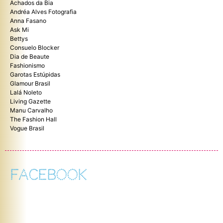
Achados da Bia
Andréa Alves Fotografia
Anna Fasano
Ask Mi
Bettys
Consuelo Blocker
Dia de Beaute
Fashionismo
Garotas Estúpidas
Glamour Brasil
Lalá Noleto
Living Gazette
Manu Carvalho
The Fashion Hall
Vogue Brasil
FACEBOOK