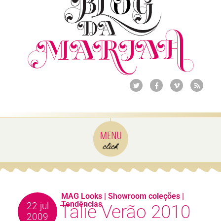
MAG Looks
|
Showroom coleções
|
Tendências
22 jul
Talie Verão 2010
2009