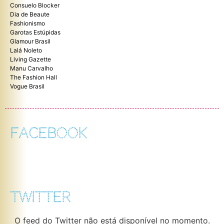
Consuelo Blocker
Dia de Beaute
Fashionismo
Garotas Estúpidas
Glamour Brasil
Lalá Noleto
Living Gazette
Manu Carvalho
The Fashion Hall
Vogue Brasil
FACEBOOK
TWITTER
O feed do Twitter não está disponível no momento.