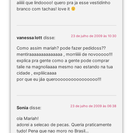
aiiiiii que lindoooo! quero pra ja esse vestidinho
branco com tachas! love it
23 de julho de 2009 às 10:30
vanessa lott
disse:
Como assim mariah? pode fazer pedidoss??
mentiraaaaaaaaaaaaaa , morriiiiii de novooooo!!!
explica pra gente como a gente pode comprar
talie na magnoliaaaa mesmo nao estando na tua
cidade , expliiicaaaa
por que eu jáa queroooooooooooooooo!!!
23 de julho de 2009 às 06:38
Sonia
disse:
ola Mariah!
adorei a selecao de pecas. Queria praticamente
tudo! Pena que nao moro no Brasil…