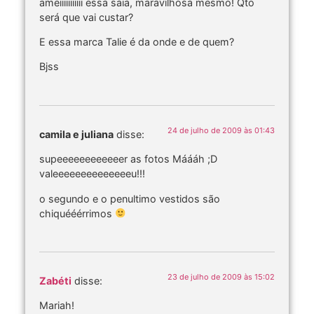
ameiiiiiiiiiii essa saia, maravilhosa mesmo! Qto
será que vai custar?
E essa marca Talie é da onde e de quem?
Bjss
24 de julho de 2009 às 01:43
camila e juliana
disse:
supeeeeeeeeeeeer as fotos Máááh ;D
valeeeeeeeeeeeeeeu!!!
o segundo e o penultimo vestidos são
chiquééérrimos
23 de julho de 2009 às 15:02
Zabéti
disse:
Mariah!