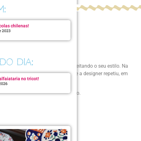
M:
colas chilenas!
e 2023
DO DIA:
lgo novo e inusitado, sempre respeitando o seu estilo. Na
is. Estas ficaram tão famosas que a designer repetiu, em
lfaiataria no tricot!
 2026
es pra mim! O modelo é este da foto.