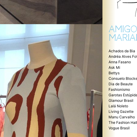
AMIGO
MARIA
Achados da Bia
Andréa Alves Fo
Anna Fasano
Ask Mi
Bettys
Consuelo Blocke
Dia de Beaute
Fashionismo
Garotas Estúpid
Glamour Brasil
Lalá Noleto
Living Gazette
Manu Carvalho
The Fashion Hal
Vogue Brasil