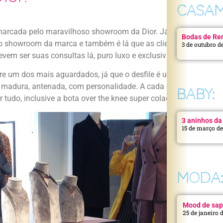
CASAM
cada pelo maravilhoso showroom da Dior. Já começo a surtar 
Bodas de Ren
stá o showroom da marca e também é lá que as clientes Dior H
3 de outubro d
vem ser suas consultas lá, puro luxo e exclusividade né gente?
e um dos mais aguardados, já que o desfile é um dos mais co
e, madura, antenada, com personalidade. A cada estação tem um 
BABY:
 tudo, inclusive a bota over the knee super colada na perna qu
3 aninhos da 
15 de março d
MODA
Mood de sap
25 de janeiro 