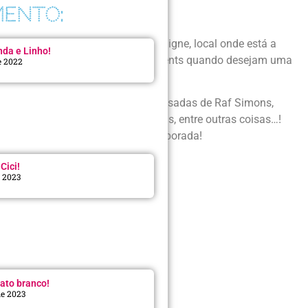
ENTO:
de paixão logo na Avenue Montaigne, local onde está a
da e Linho!
aute Couture fazem os seus appointments quando desejam uma
e 2022
ncorridos da #PFW e as criações ousadas de Raf Simons,
óculos desejo entre as fashionistas, entre outras coisas…!
e já promete ser hit da próxima temporada!
Cici!
e 2023
:
ato branco!
de 2023