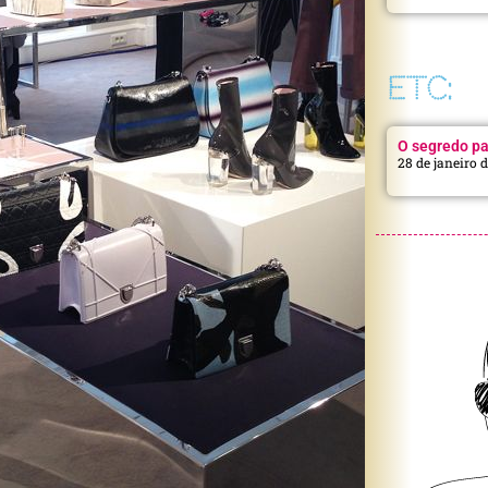
ETC:
O segredo pa
28 de janeiro 