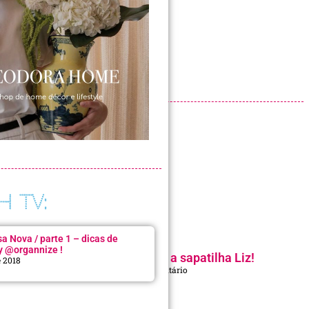
H TV:
 Nova / parte 1 – dicas de
y @organnize !
Look do Dia: partiu praia c/ a sapatilha Liz!
e 2018
22 de abril de 2026
Nenhum comentário