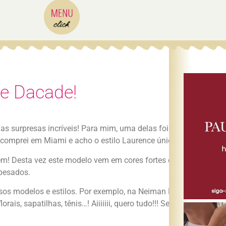
e Dacade!
 surpresas incríveis! Para mim, uma delas foi conferir pess
omprei em Miami e acho o estilo Laurence único e super fashi
em! Desta vez este modelo vem em cores fortes como o vermelho
 pesados.
rsos modelos e estilos. Por exemplo, na Neiman Marcus onde 
ais, sapatilhas, tênis…! Aiiiiiii, quero tudo!!! Se tem uma marc