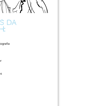
S DA
H:
tografia
r
as
l