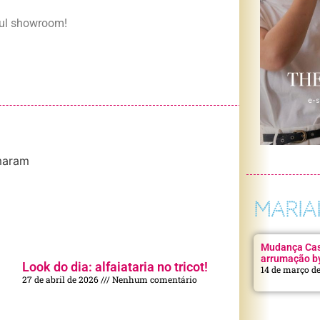
ful showroom!
aram
MARIA
Mudança Casa
arrumação b
Look do dia: alfaiataria no tricot!
14 de março d
27 de abril de 2026
Nenhum comentário