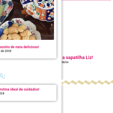
scoito de nata delicioso!
o de 2019
Look do Dia: partiu praia c/ a sapatilha Liz!
22 de abril de 2026
Nenhum comentário
A:
rotina ideal de cuidados!
2024