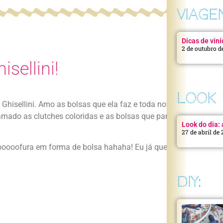
VIAGE
Dicas de viní
2 de outubro d
sellini!
LOOK 
hisellini. Amo as bolsas que ela faz e toda nova coleção tem a
ado as clutches coloridas e as bolsas que pareciam um arco ír
Look do dia: a
27 de abril de
ooooofura em forma de bolsa hahaha! Eu já queria todas as cor
DIY: