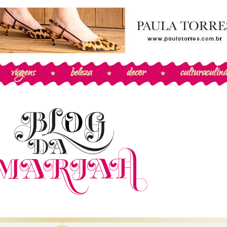
viagens
beleza
decor
cultura
culiná