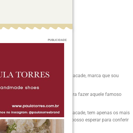
PUBLICIDADE
oalmente o showroom da Laurence Dacade, marca que sou
on.
. Estas sandálias são perfeitas para fazer aquele famoso
compro os meus sapatos Laurence Dacade, tem apenas os mais
a de sapatos que amo, é esta! Mal posso esperar para conferir