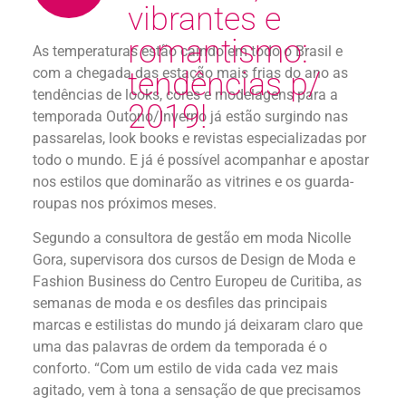
vibrantes e
romantismo:
As temperaturas estão caindo em todo o Brasil e
com a chegada das estação mais frias do ano as
tendências p/
tendências de looks, cores e modelagens para a
2019!
temporada Outono/Inverno já estão surgindo nas
passarelas, look books e revistas especializadas por
todo o mundo. E já é possível acompanhar e apostar
nos estilos que dominarão as vitrines e os guarda-
roupas nos próximos meses.
Segundo a consultora de gestão em moda Nicolle
Gora, supervisora dos cursos de Design de Moda e
Fashion Business do Centro Europeu de Curitiba, as
semanas de moda e os desfiles das principais
marcas e estilistas do mundo já deixaram claro que
uma das palavras de ordem da temporada é o
conforto. “Com um estilo de vida cada vez mais
agitado, vem à tona a sensação de que precisamos