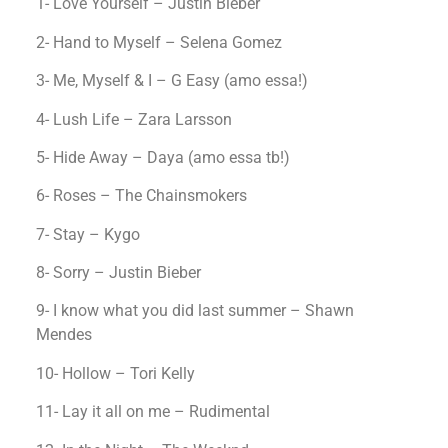
1- Love Yourself – Justin Bieber
2- Hand to Myself – Selena Gomez
3- Me, Myself & I – G Easy (amo essa!)
4- Lush Life – Zara Larsson
5- Hide Away – Daya (amo essa tb!)
6- Roses – The Chainsmokers
7- Stay – Kygo
8- Sorry – Justin Bieber
9- I know what you did last summer – Shawn
Mendes
10- Hollow – Tori Kelly
11- Lay it all on me – Rudimental