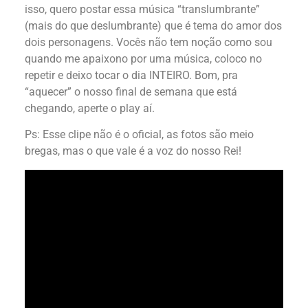
isso, quero postar essa música “translumbrante”
(mais do que deslumbrante) que é tema do amor dos
dois personagens. Vocês não tem noção como sou
quando me apaixono por uma música, coloco no
repetir e deixo tocar o dia INTEIRO. Bom, pra
“aquecer” o nosso final de semana que está
chegando, aperte o play aí.
Ps: Esse clipe não é o oficial, as fotos são meio
bregas, mas o que vale é a voz do nosso Rei!