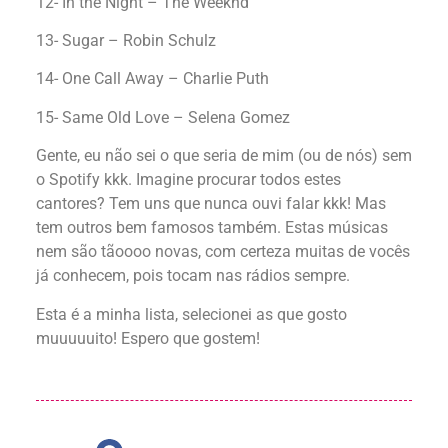
12- In the Night – The Weeknd
13- Sugar – Robin Schulz
14- One Call Away – Charlie Puth
15- Same Old Love – Selena Gomez
Gente, eu não sei o que seria de mim (ou de nós) sem
o Spotify kkk. Imagine procurar todos estes
cantores? Tem uns que nunca ouvi falar kkk! Mas
tem outros bem famosos também. Estas músicas
nem são tãoooo novas, com certeza muitas de vocês
já conhecem, pois tocam nas rádios sempre.
Esta é a minha lista, selecionei as que gosto
muuuuuito! Espero que gostem!