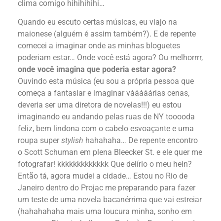
clima comigo hihihihihi…
Quando eu escuto certas músicas, eu viajo na
maionese (alguém é assim também?). E de repente
comecei a imaginar onde as minhas bloguetes
poderiam estar… Onde você está agora? Ou melhorrrr,
onde você imagina que poderia estar agora?
Ouvindo esta música (eu sou a própria pessoa que
começa a fantasiar e imaginar vááááárias cenas,
deveria ser uma diretora de novelas!!!) eu estou
imaginando eu andando pelas ruas de NY tooooda
feliz, bem lindona com o cabelo esvoaçante e uma
roupa super
stylish
hahahaha… De repente encontro
o Scott Schuman em plena Bleecker St. e ele quer me
fotografar! kkkkkkkkkkkkk Que delírio o meu hein?
Então tá, agora mudei a cidade… Estou no Rio de
Janeiro dentro do Projac me preparando para fazer
um teste de uma novela bacanérrima que vai estreiar
(hahahahaha mais uma loucura minha, sonho em