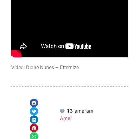
Vídeo: Diane Nunes – Etternize
13
amaram
Amei