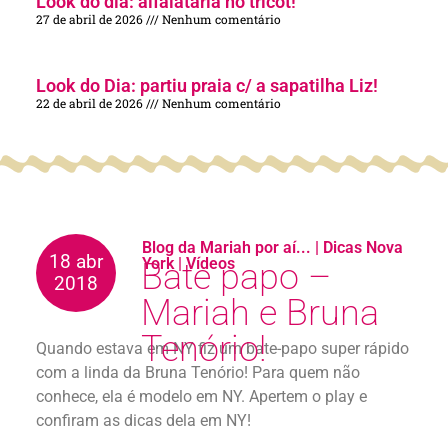
Look do dia: alfaiataria no tricot!
27 de abril de 2026
Nenhum comentário
Look do Dia: partiu praia c/ a sapatilha Liz!
22 de abril de 2026
Nenhum comentário
Blog da Mariah por aí...
|
Dicas Nova
18 abr
York
|
Vídeos
Bate papo –
2018
Mariah e Bruna
Tenório!
Quando estava em NY fiz um bate-papo super rápido
com a linda da Bruna Tenório! Para quem não
conhece, ela é modelo em NY. Apertem o play e
confiram as dicas dela em NY!