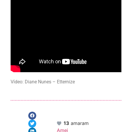
Vídeo: Diane Nunes – Etternize
13
amaram
Amei