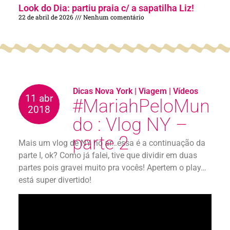
Look do Dia: partiu praia c/ a sapatilha Liz!
22 de abril de 2026
Nenhum comentário
Dicas Nova York
|
Viagem
|
Vídeos
11 abr
#MariahPeloMun
2018
do : Vlog NY –
parte 2
Mais um vlog de NY no ar…essa é a continuação da
parte I, ok? Como já falei, tive que dividir em duas
partes pois gravei muito pra vocês! Apertem o play…
está super divertido!