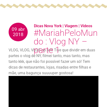
Dicas Nova York
|
Viagem
|
Vídeos
09 abr
#MariahPeloMun
2018
do : Vlog NY –
parte 1
VLOG, VLOG, VLOG no ar!!! Tive que dividir em duas
partes o vlog de NY, filmei tanto, mas tanto, mas
tanto kkk, que não foi possível fazer um só! Tem
dicas de restaurantes, lojas, risadas entre filhas e
mãe, uma bagunça suuuuper gostosa!