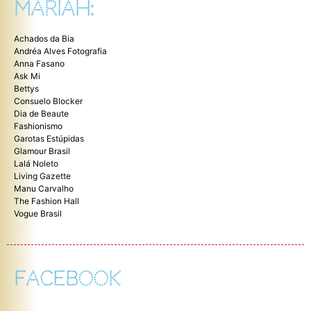
MARIAH:
Achados da Bia
Andréa Alves Fotografia
Anna Fasano
Ask Mi
Bettys
Consuelo Blocker
Dia de Beaute
Fashionismo
Garotas Estúpidas
Glamour Brasil
Lalá Noleto
Living Gazette
Manu Carvalho
The Fashion Hall
Vogue Brasil
FACEBOOK