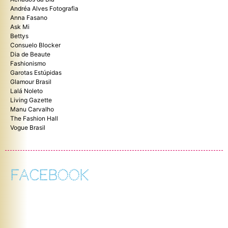
Andréa Alves Fotografia
Anna Fasano
Ask Mi
Bettys
Consuelo Blocker
Dia de Beaute
Fashionismo
Garotas Estúpidas
Glamour Brasil
Lalá Noleto
Living Gazette
Manu Carvalho
The Fashion Hall
Vogue Brasil
FACEBOOK