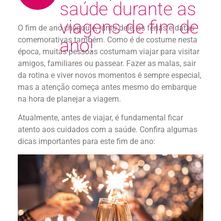
saúde durante as
viagens de fim de
O fim de ano chegou e, junto dele, as férias e datas
comemorativas também. Como é de costume nesta
ano!
época, muitas pessoas costumam viajar para visitar
amigos, familiares ou passear. Fazer as malas, sair
da rotina e viver novos momentos é sempre especial,
mas a atenção começa antes mesmo do embarque
na hora de planejar a viagem.
Atualmente, antes de viajar, é fundamental ficar
atento aos cuidados com a saúde. Confira algumas
dicas importantes para este fim de ano: