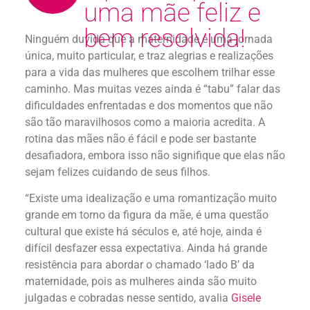
uma mãe feliz e
bem resolvida!
Ninguém duvida que a maternidade é uma jornada
única, muito particular, e traz alegrias e realizações
para a vida das mulheres que escolhem trilhar esse
caminho. Mas muitas vezes ainda é “tabu” falar das
dificuldades enfrentadas e dos momentos que não
são tão maravilhosos como a maioria acredita. A
rotina das mães não é fácil e pode ser bastante
desafiadora, embora isso não signifique que elas não
sejam felizes cuidando de seus filhos.
“Existe uma idealização e uma romantização muito
grande em torno da figura da mãe, é uma questão
cultural que existe há séculos e, até hoje, ainda é
difícil desfazer essa expectativa. Ainda há grande
resistência para abordar o chamado ‘lado B’ da
maternidade, pois as mulheres ainda são muito
julgadas e cobradas nesse sentido, avalia
Gisele