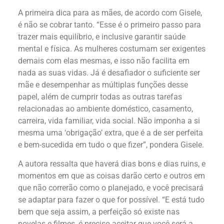
A primeira dica para as mães, de acordo com Gisele,
é não se cobrar tanto. “Esse é o primeiro passo para
trazer mais equilíbrio, e inclusive garantir saúde
mental e física. As mulheres costumam ser exigentes
demais com elas mesmas, e isso não facilita em
nada as suas vidas. Já é desafiador o suficiente ser
mãe e desempenhar as múltiplas funções desse
papel, além de cumprir todas as outras tarefas
relacionadas ao ambiente doméstico, casamento,
carreira, vida familiar, vida social. Não imponha a si
mesma uma ‘obrigação’ extra, que é a de ser perfeita
e bem-sucedida em tudo o que fizer”, pondera Gisele.
A autora ressalta que haverá dias bons e dias ruins, e
momentos em que as coisas darão certo e outros em
que não correrão como o planejado, e você precisará
se adaptar para fazer o que for possível. “E está tudo
bem que seja assim, a perfeição só existe nas
novelas e filmes, é preciso aceitar que você será a