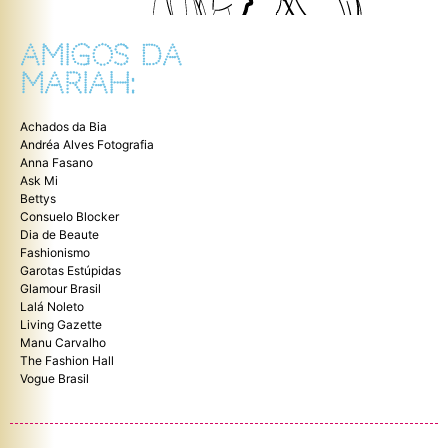
AMIGOS DA
MARIAH:
Achados da Bia
Andréa Alves Fotografia
Anna Fasano
Ask Mi
Bettys
Consuelo Blocker
Dia de Beaute
Fashionismo
Garotas Estúpidas
Glamour Brasil
Lalá Noleto
Living Gazette
Manu Carvalho
The Fashion Hall
Vogue Brasil