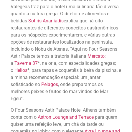
Valegeas traz para o hotel uma culinária tão diversa
quanto a cultura grega. O diretor de alimentos e
bebidas
Sotiris Ananiadis
explica que há oito
restaurantes de diferentes conceitos gastronômicos
para os hóspedes experimentarem, e várias outras
opções de restaurantes localizados na península,
incluindo o Nobu de Atenas. “Aqui no Four Seasons
Astir Palace temos a tratoria italiana
Mercato
;
a
Taverna 37
*, na orla, com especialidades gregas;
o
Helios
*, para tapas e coquetéis à beira da piscina, e
a minha recomendação especial: um jantar
sofisticado no
Pelagos
, onde preparamos os
melhores peixes e frutos do mar vindos do Mar
Egeu”.
O Four Seasons Astir Palace Hotel Athens também
conta com o
Astron Lounge and Terrace
para quem
quiser uma refeição leve, um chá da tarde ou
coquetéis no lobby, com o elegante
Avra Lounge and