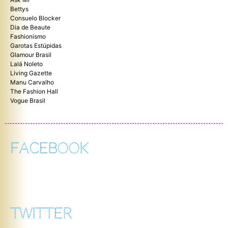
Bettys
Consuelo Blocker
Dia de Beaute
Fashionismo
Garotas Estúpidas
Glamour Brasil
Lalá Noleto
Living Gazette
Manu Carvalho
The Fashion Hall
Vogue Brasil
FACEBOOK
TWITTER