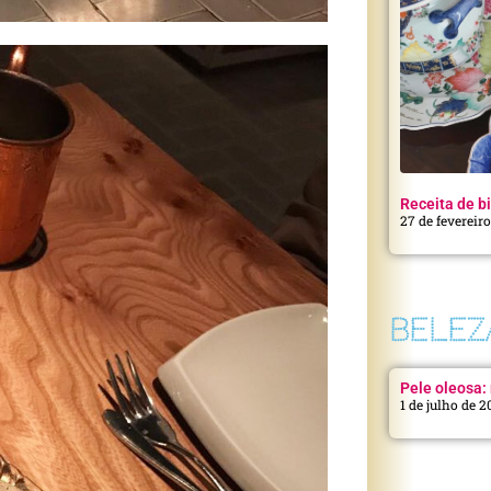
Receita de bi
27 de fevereir
BELEZ
Pele oleosa: 
1 de julho de 