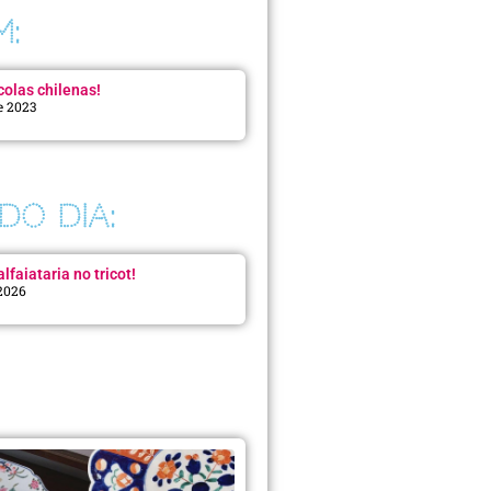
M:
colas chilenas!
e 2023
DO DIA:
lfaiataria no tricot!
 2026