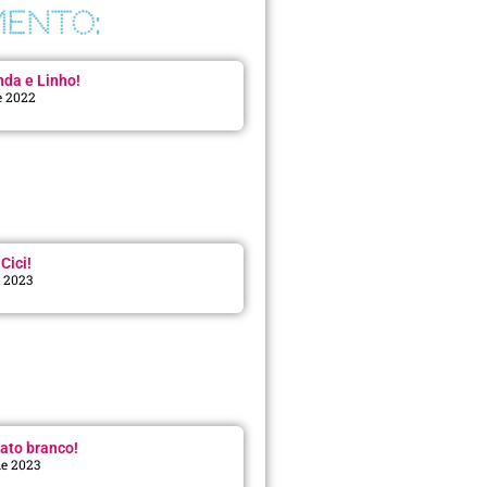
ENTO:
da e Linho!
e 2022
Cici!
e 2023
:
ato branco!
de 2023