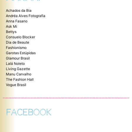
Achados da Bia
Andréa Alves Fotografia
Anna Fasano
Ask Mi
Bettys
Consuelo Blocker
Dia de Beaute
Fashionismo
Garotas Estúpidas
Glamour Brasil
Lalá Noleto
Living Gazette
Manu Carvalho
The Fashion Hall
Vogue Brasil
FACEBOOK