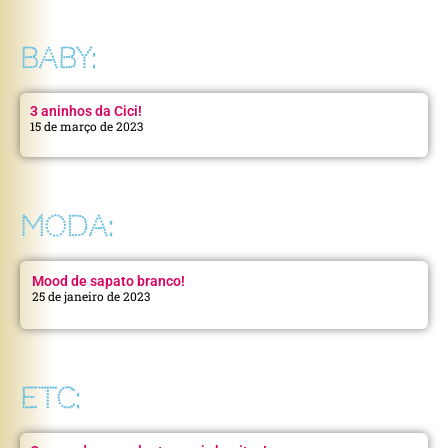
BABY:
3 aninhos da Cici!
15 de março de 2023
MODA:
Mood de sapato branco!
25 de janeiro de 2023
ETC: