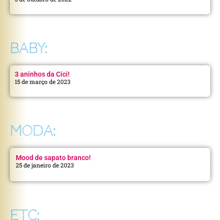
BABY:
3 aninhos da Cici!
15 de março de 2023
MODA:
Mood de sapato branco!
25 de janeiro de 2023
ETC: