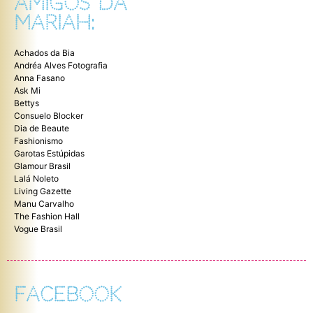
AMIGOS DA
MARIAH:
Achados da Bia
Andréa Alves Fotografia
Anna Fasano
Ask Mi
Bettys
Consuelo Blocker
Dia de Beaute
Fashionismo
Garotas Estúpidas
Glamour Brasil
Lalá Noleto
Living Gazette
Manu Carvalho
The Fashion Hall
Vogue Brasil
FACEBOOK