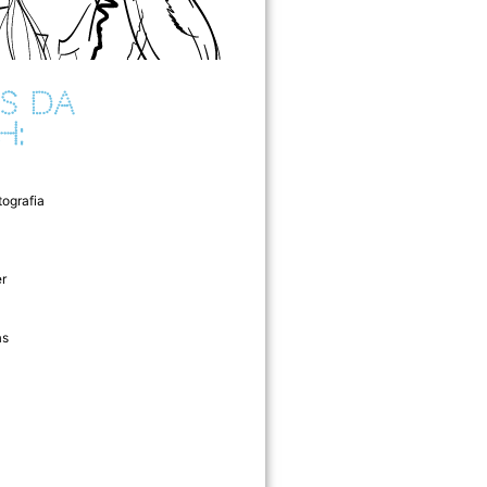
S DA
H:
tografia
r
as
l