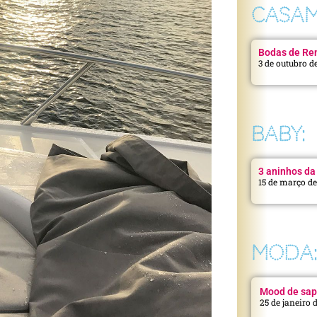
CASAM
Bodas de Ren
3 de outubro d
BABY:
3 aninhos da 
15 de março d
MODA
Mood de sap
25 de janeiro 