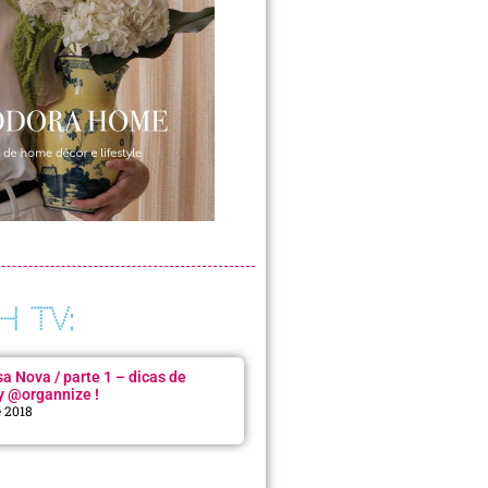
H TV:
 Nova / parte 1 – dicas de
y @organnize !
e 2018