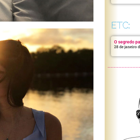
ETC:
O segredo pa
28 de janeiro 