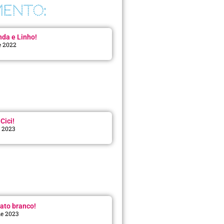
ENTO:
da e Linho!
e 2022
Cici!
e 2023
:
ato branco!
de 2023