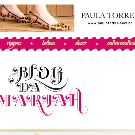
viagens
beleza
decor
cultura
culiná