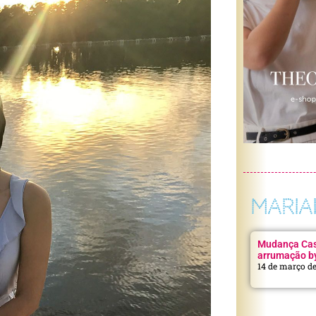
MARIA
Mudança Casa
arrumação b
14 de março d