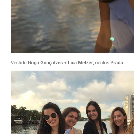
Vestido
Guga Gonçalves + Lica Melzer
; óculos
Prada
.