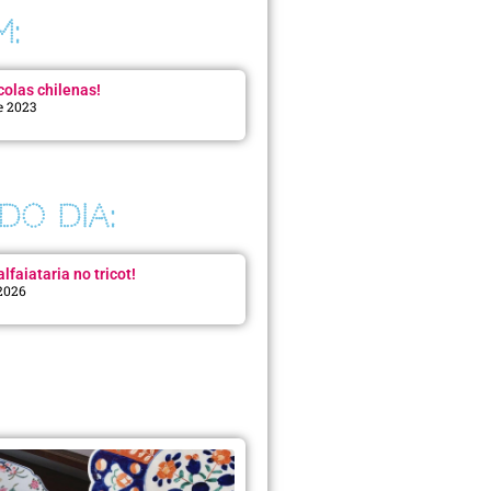
M:
colas chilenas!
e 2023
DO DIA:
lfaiataria no tricot!
 2026