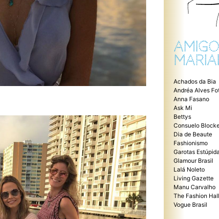
AMIGO
MARIA
Achados da Bia
Andréa Alves Fo
Anna Fasano
Ask Mi
Bettys
Consuelo Blocke
Dia de Beaute
Fashionismo
Garotas Estúpid
Glamour Brasil
Lalá Noleto
Living Gazette
Manu Carvalho
The Fashion Hal
Vogue Brasil