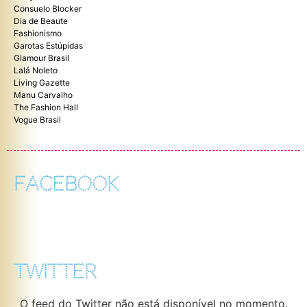
Consuelo Blocker
Dia de Beaute
Fashionismo
Garotas Estúpidas
Glamour Brasil
Lalá Noleto
Living Gazette
Manu Carvalho
The Fashion Hall
Vogue Brasil
FACEBOOK
TWITTER
O feed do Twitter não está disponível no momento.