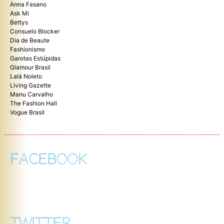
Anna Fasano
Ask Mi
Bettys
Consuelo Blocker
Dia de Beaute
Fashionismo
Garotas Estúpidas
Glamour Brasil
Lalá Noleto
Living Gazette
Manu Carvalho
The Fashion Hall
Vogue Brasil
FACEBOOK
TWITTER