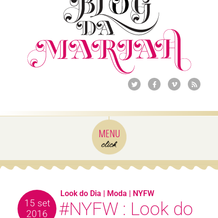
Look do Dia
|
Moda
|
NYFW
15 set
#NYFW : Look do
2016