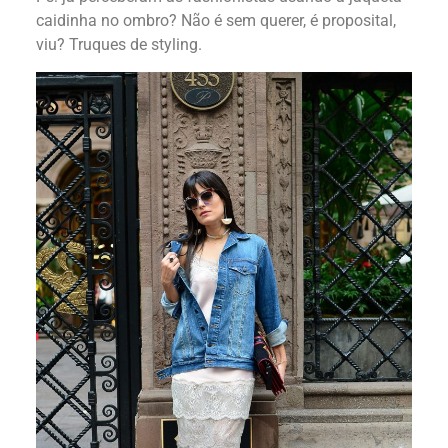
caidinha no ombro? Não é sem querer, é proposital,
viu? Truques de styling.