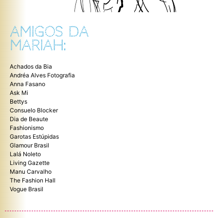
AMIGOS DA
MARIAH:
Achados da Bia
Andréa Alves Fotografia
Anna Fasano
Ask Mi
Bettys
Consuelo Blocker
Dia de Beaute
Fashionismo
Garotas Estúpidas
Glamour Brasil
Lalá Noleto
Living Gazette
Manu Carvalho
The Fashion Hall
Vogue Brasil