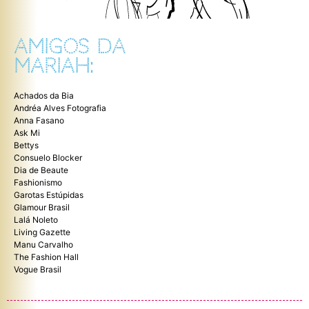
AMIGOS DA
MARIAH:
Achados da Bia
Andréa Alves Fotografia
Anna Fasano
Ask Mi
Bettys
Consuelo Blocker
Dia de Beaute
Fashionismo
Garotas Estúpidas
Glamour Brasil
Lalá Noleto
Living Gazette
Manu Carvalho
The Fashion Hall
Vogue Brasil