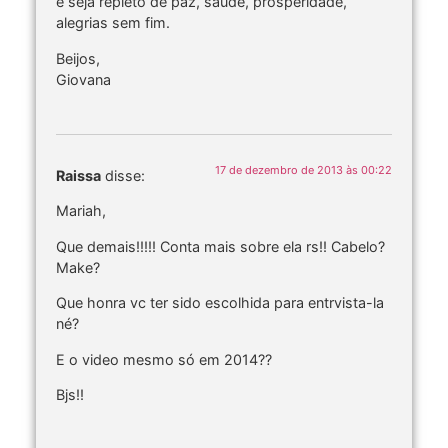
e seja repleto de paz, saúde, prosperidade,
alegrias sem fim.
Beijos,
Giovana
17 de dezembro de 2013 às 00:22
Raissa
disse:
Mariah,
Que demais!!!!! Conta mais sobre ela rs!! Cabelo?
Make?
Que honra vc ter sido escolhida para entrvista-la
né?
E o video mesmo só em 2014??
Bjs!!