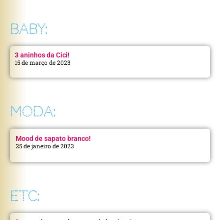
BABY:
3 aninhos da Cici!
15 de março de 2023
MODA:
Mood de sapato branco!
25 de janeiro de 2023
ETC: