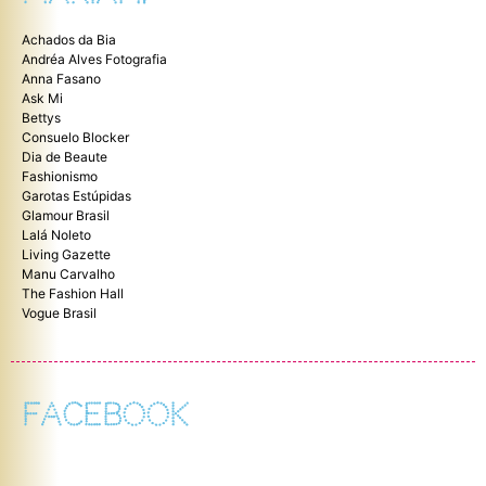
Achados da Bia
Andréa Alves Fotografia
Anna Fasano
Ask Mi
Bettys
Consuelo Blocker
Dia de Beaute
Fashionismo
Garotas Estúpidas
Glamour Brasil
Lalá Noleto
Living Gazette
Manu Carvalho
The Fashion Hall
Vogue Brasil
FACEBOOK