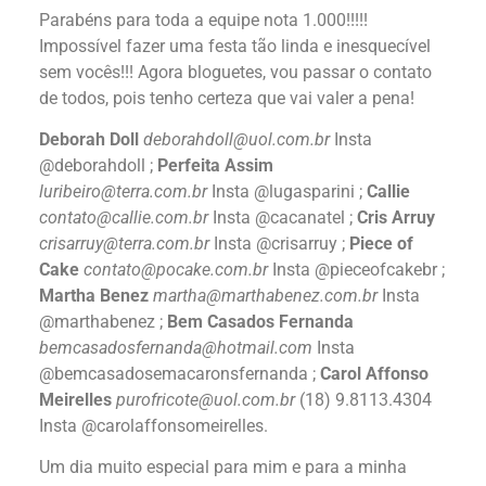
Parabéns para toda a equipe nota 1.000!!!!!
Impossível fazer uma festa tão linda e inesquecível
sem vocês!!! Agora bloguetes, vou passar o contato
de todos, pois tenho certeza que vai valer a pena!
Deborah Doll
deborahdoll@uol.com.br
Insta
@deborahdoll ;
Perfeita Assim
luribeiro@terra.com.br
Insta @lugasparini ;
Callie
contato@callie.com.br
Insta @cacanatel ;
Cris Arruy
crisarruy@terra.com.br
Insta @crisarruy ;
Piece of
Cake
contato@pocake.com.br
Insta @pieceofcakebr ;
Martha Benez
martha@marthabenez.com.br
Insta
@marthabenez ;
Bem Casados Fernanda
bemcasadosfernanda@hotmail.com
Insta
@bemcasadosemacaronsfernanda ;
Carol Affonso
Meirelles
purofricote@uol.com.br
(18) 9.8113.4304
Insta @carolaffonsomeirelles.
Um dia muito especial para mim e para a minha