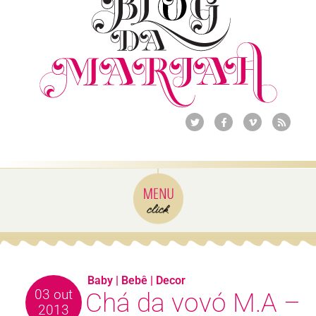
Baby
|
Bebê
|
Decor
03 out
Chá da vovó M.A –
2013