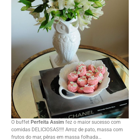
O buffet
Perfeita Assim
fez o maior sucesso com
comidas DELICIOSAS!!!! Arroz de pato, massa com
frutos do mar, pêras em massa folhada…