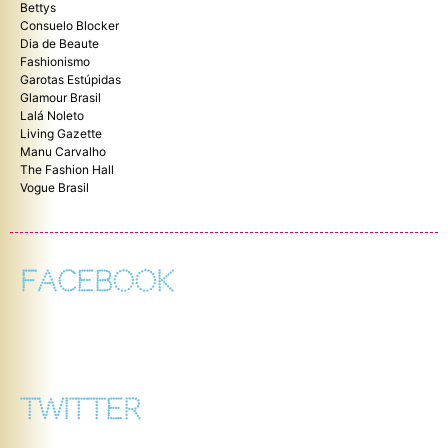
Bettys
Consuelo Blocker
Dia de Beaute
Fashionismo
Garotas Estúpidas
Glamour Brasil
Lalá Noleto
Living Gazette
Manu Carvalho
The Fashion Hall
Vogue Brasil
FACEBOOK
TWITTER