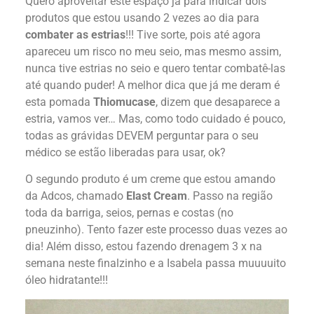
Quero aproveitar este espaço já para indicar dois
produtos que estou usando 2 vezes ao dia para
combater as estrias
!!! Tive sorte, pois até agora
apareceu um risco no meu seio, mas mesmo assim,
nunca tive estrias no seio e quero tentar combatê-las
até quando puder! A melhor dica que já me deram é
esta pomada
Thiomucase
, dizem que desaparece a
estria, vamos ver… Mas, como todo cuidado é pouco,
todas as grávidas DEVEM perguntar para o seu
médico se estão liberadas para usar, ok?
O segundo produto é um creme que estou amando
da Adcos, chamado
Elast Cream
. Passo na região
toda da barriga, seios, pernas e costas (no
pneuzinho). Tento fazer este processo duas vezes ao
dia! Além disso, estou fazendo drenagem 3 x na
semana neste finalzinho e a Isabela passa muuuuito
óleo hidratante!!!