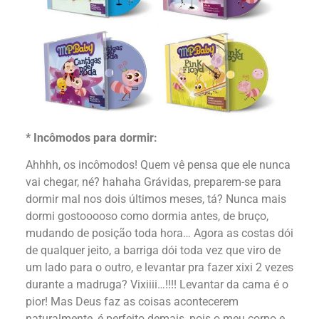
* Incômodos para dormir:
Ahhhh, os incômodos! Quem vê pensa que ele nunca
vai chegar, né? hahaha Grávidas, preparem-se para
dormir mal nos dois últimos meses, tá? Nunca mais
dormi gostooooso como dormia antes, de bruço,
mudando de posição toda hora… Agora as costas dói
de qualquer jeito, a barriga dói toda vez que viro de
um lado para o outro, e levantar pra fazer xixi 2 vezes
durante a madruga? Vixiiii…!!!! Levantar da cama é o
pior! Mas Deus faz as coisas acontecerem
naturalmente, é perfeito demais, pois o meu corpo e