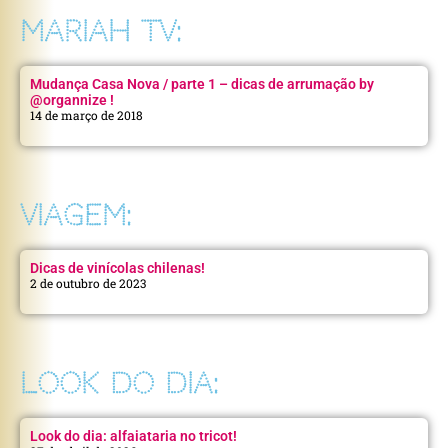
MARIAH TV:
Mudança Casa Nova / parte 1 – dicas de arrumação by
@organnize !
14 de março de 2018
VIAGEM:
Dicas de vinícolas chilenas!
2 de outubro de 2023
LOOK DO DIA:
Look do dia: alfaiataria no tricot!