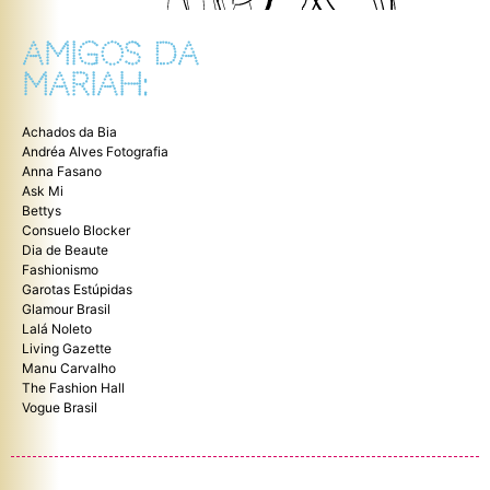
AMIGOS DA
MARIAH:
Achados da Bia
Andréa Alves Fotografia
Anna Fasano
Ask Mi
Bettys
Consuelo Blocker
Dia de Beaute
Fashionismo
Garotas Estúpidas
Glamour Brasil
Lalá Noleto
Living Gazette
Manu Carvalho
The Fashion Hall
Vogue Brasil