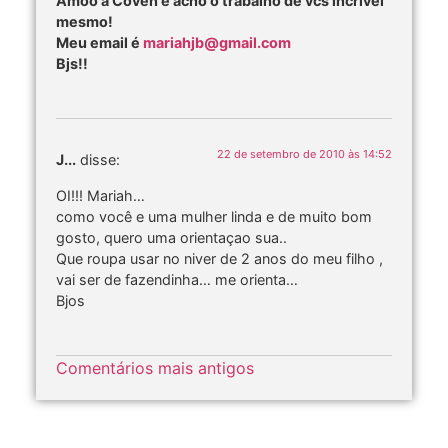
Amoo a Coven e acho o trabalho de vcs incrível
mesmo!
Meu email é
mariahjb@gmail.com
Bjs!!
22 de setembro de 2010 às 14:52
J...
disse:
OI!!! Mariah…
como você e uma mulher linda e de muito bom
gosto, quero uma orientaçao sua..
Que roupa usar no niver de 2 anos do meu filho ,
vai ser de fazendinha… me orienta…
Bjos
Comentários mais antigos