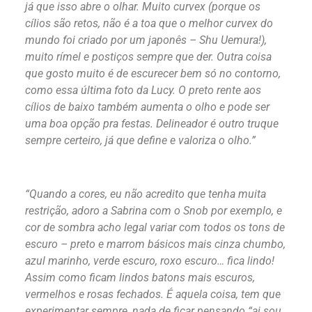
já que isso abre o olhar. Muito curvex (porque os
cílios são retos, não é a toa que o melhor curvex do
mundo foi criado por um japonês – Shu Uemura!),
muito rímel e postiços sempre que der. Outra coisa
que gosto muito é de escurecer bem só no contorno,
como essa última foto da Lucy. O preto rente aos
cílios de baixo também aumenta o olho e pode ser
uma boa opção pra festas. Delineador é outro truque
sempre certeiro, já que define e valoriza o olho.”
“Quando a cores, eu não acredito que tenha muita
restrição, adoro a Sabrina com o Snob por exemplo, e
cor de sombra acho legal variar com todos os tons de
escuro – preto e marrom básicos mais cinza chumbo,
azul marinho, verde escuro, roxo escuro… fica lindo!
Assim como ficam lindos batons mais escuros,
vermelhos e rosas fechados. É aquela coisa, tem que
experimentar sempre, nada de ficar pensando “ai sou