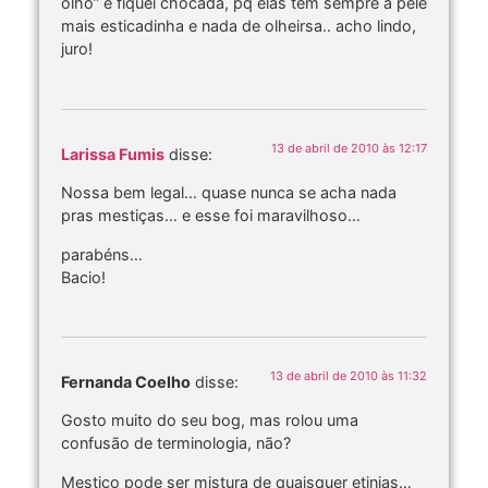
olho” e fiquei chocada, pq elas tem sempre a pele
mais esticadinha e nada de olheirsa.. acho lindo,
juro!
13 de abril de 2010 às 12:17
Larissa Fumis
disse:
Nossa bem legal… quase nunca se acha nada
pras mestiças… e esse foi maravilhoso…
parabéns…
Bacio!
13 de abril de 2010 às 11:32
Fernanda Coelho
disse:
Gosto muito do seu bog, mas rolou uma
confusão de terminologia, não?
Mestiço pode ser mistura de quaisquer etinias…