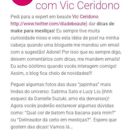
com Vic Ceridono
Pedi para a expert em beaute
Vic Ceridono
http://www.twitter.com/diadebeaute
) dar
dicas de
make para mestiças
! Eu sempre tive muita
curiosidade nisso e veio esta idéia de post na minha
cabeça quando uma bloguete me mandou um email
com a sugestão! Adorei! Por isso que eu sempre digo,
deixem comentários com dicas, me mandem emails!
Eu acho óóótimo quando vocês interagem comigo!
Assim, o blog fica cheio de novidades!!!
Peguei algumas fotos das duas “japinhas” mais
lindas do universo: Sabrina Sato e Lucy Liu (ihhh
esqueci da Danielle Suzuki, amo ela demaisss)!
Agora vocês poderão esclarecer algumas dúvidas
como: “Qual cor de batom fica bacana para mim?”
ou “Delineador dá certo em mestiças?”. Espero que
gostem das dicas! Vamos lá…