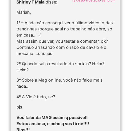
13 de abril de 2010 às 10:04
Shirley F Maia
disse:
Mariah,
1º – Ainda não consegui ver o último vídeo, o das
trancinhas (porque aqui no trabalho não abre, só
em casa…=(
Mas assim que ver, vou testar e comentar, ok?
Continuo arrasando com o rabo de cavalo e o
moicano….uhuuuu
2º Quando sai o resultado do sorteio? Heim?
Heim?
3º Sobre a Mag on line, você não falou mais
nada…
4º A Vic é tudo, né?
bjs
Vou falar da MAG assim q possível!
Estou ansiosa, e acho q vcs tb né!!!!
Bjos!!!