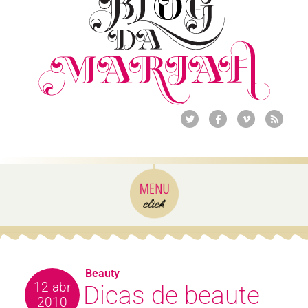
Beauty
12 abr
Dicas de beaute
2010