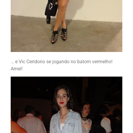
… e Vic Ceridono se jogando no batom vermelho!
Amei!