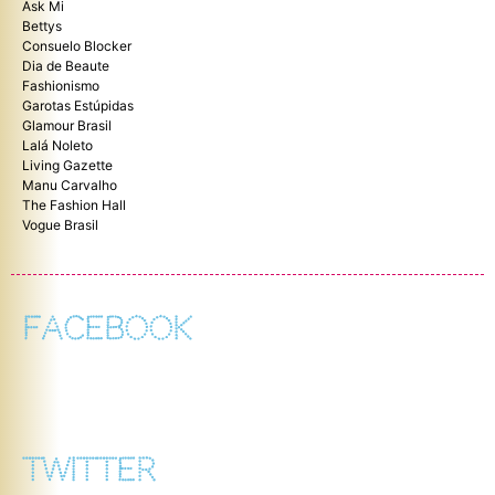
Ask Mi
Bettys
Consuelo Blocker
Dia de Beaute
Fashionismo
Garotas Estúpidas
Glamour Brasil
Lalá Noleto
Living Gazette
Manu Carvalho
The Fashion Hall
Vogue Brasil
FACEBOOK
TWITTER