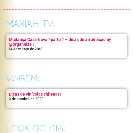
MARIAH TV:
Mudança Casa Nova / parte 1 – dicas de arrumação by
@organnize !
14 de março de 2018
VIAGEM:
Dicas de vinícolas chilenas!
2 de outubro de 2023
LOOK DO DIA: