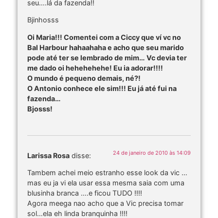
seu….lá da fazenda!!
Bjinhosss
Oi Maria!!! Comentei com a Ciccy que ví vc no
Bal Harbour hahaahaha e acho que seu marido
pode até ter se lembrado de mim… Vc devia ter
me dado oi hehehehehe! Eu ia adorar!!!!
O mundo é pequeno demais, né?!
O Antonio conhece ele sim!!! Eu já até fui na
fazenda…
Bjosss!
24 de janeiro de 2010 às 14:09
Larissa Rosa
disse:
Tambem achei meio estranho esse look da vic …
mas eu ja vi ela usar essa mesma saia com uma
blusinha branca ….e ficou TUDO !!!!
Agora meega nao acho que a Vic precisa tomar
sol…ela eh linda branquinha !!!!