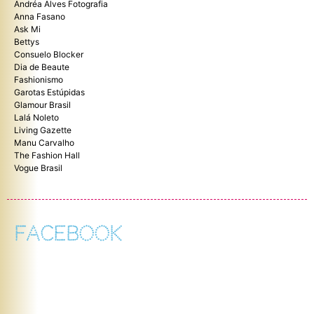
Andréa Alves Fotografia
Anna Fasano
Ask Mi
Bettys
Consuelo Blocker
Dia de Beaute
Fashionismo
Garotas Estúpidas
Glamour Brasil
Lalá Noleto
Living Gazette
Manu Carvalho
The Fashion Hall
Vogue Brasil
FACEBOOK