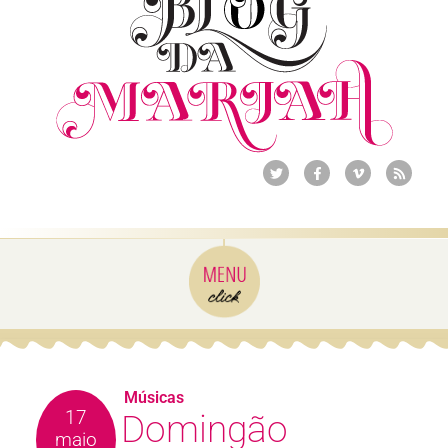
Músicas
17
Domingão
maio