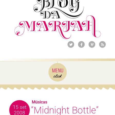
Músicas
15 set
“Midnight Bottle”
2008