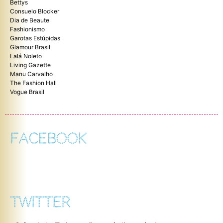
Bettys
Consuelo Blocker
Dia de Beaute
Fashionismo
Garotas Estúpidas
Glamour Brasil
Lalá Noleto
Living Gazette
Manu Carvalho
The Fashion Hall
Vogue Brasil
FACEBOOK
TWITTER