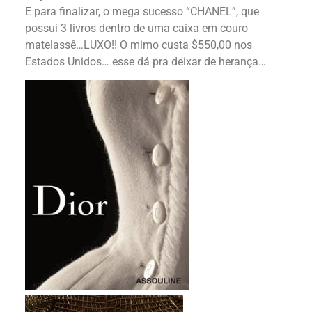
E para finalizar, o mega sucesso “CHANEL”, que
possui 3 livros dentro de uma caixa em couro
matelassê…LUXO!! O mimo custa $550,00 nos
Estados Unidos… esse dá pra deixar de herança…