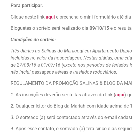
Para participar:
Clique neste link
aqui
e preencha o mini formulário até dia
Bloguetes o sorteio será realizado dia
09/10/15
e o result
Condições do sorteio:
Três diárias no Salinas do Maragogi em Apartamento Duplo S
incluídas no valor da hospedagem. Nestas diárias, uma c
de 27/03/16 a 01/07/16 (exceto nos períodos de feriados l
não inclui passagens aéreas e traslados rodoviários.
REGULAMENTO DA PROMOÇÃO SALINAS & BLOG DA MA
1.
As inscrições deverão ser feitas através do link (
aqui
) q
2.
Qualquer leitor do Blog da Mariah com idade acima de 1
3.
O sorteado (a) será contactado através do e-mail cadast
4.
Após esse contato, o sorteado (a) terá cinco dias segui