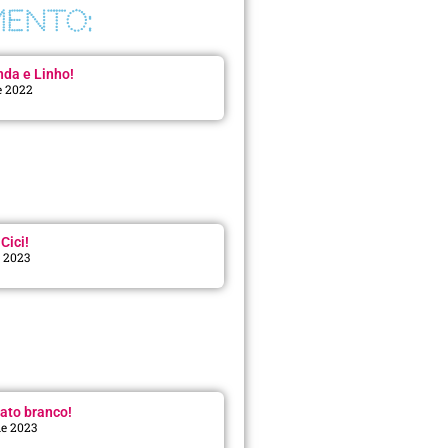
ENTO:
da e Linho!
e 2022
Cici!
e 2023
:
ato branco!
de 2023