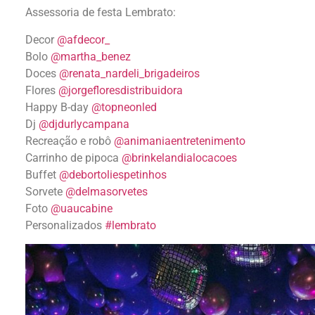
Assessoria de festa Lembrato:
Decor
@afdecor_
Bolo
@martha_benez
Doces
@renata_nardeli_brigadeiros
Flores
@jorgefloresdistribuidora
Happy B-day
@topneonled
Dj
@djdurlycampana
Recreação e robô
@animaniaentretenimento
Carrinho de pipoca
@brinkelandialocacoes
Buffet
@debortoliespetinhos
Sorvete
@delmasorvetes
Foto
@uaucabine
Personalizados
#lembrato