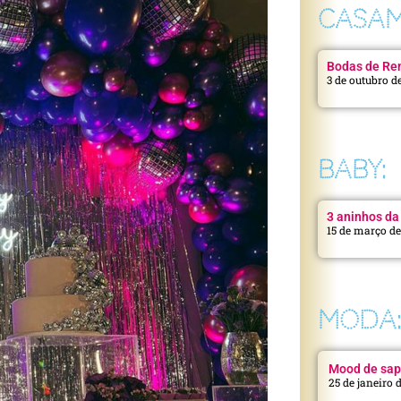
CASAM
Bodas de Ren
3 de outubro d
BABY:
3 aninhos da 
15 de março d
MODA
Mood de sap
25 de janeiro 