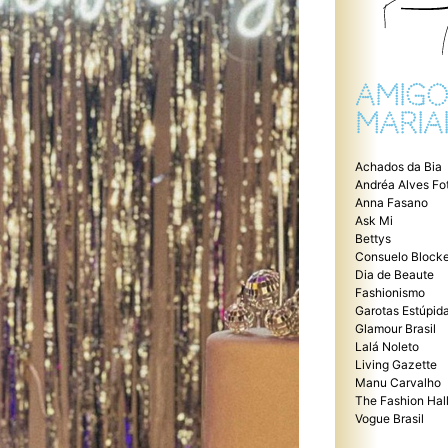
AMIGO
MARIA
Achados da Bia
Andréa Alves Fo
Anna Fasano
Ask Mi
Bettys
Consuelo Blocke
Dia de Beaute
Fashionismo
Garotas Estúpid
Glamour Brasil
Lalá Noleto
Living Gazette
Manu Carvalho
The Fashion Hal
Vogue Brasil