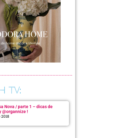
H TV:
 Nova / parte 1 – dicas de
y @organnize !
e 2018