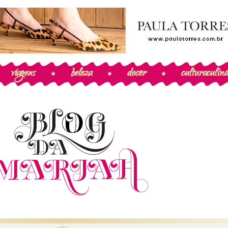
viagens
beleza
decor
cultura
culiná