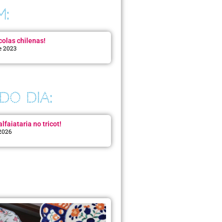
M:
colas chilenas!
e 2023
DO DIA:
lfaiataria no tricot!
 2026