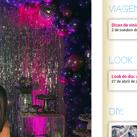
VIAGE
Dicas de viní
2 de outubro d
LOOK 
Look do dia: a
27 de abril de
DIY: