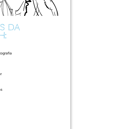
S DA
H:
tografia
r
as
l