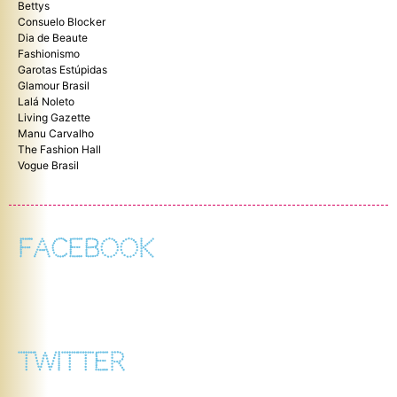
Bettys
Consuelo Blocker
Dia de Beaute
Fashionismo
Garotas Estúpidas
Glamour Brasil
Lalá Noleto
Living Gazette
Manu Carvalho
The Fashion Hall
Vogue Brasil
FACEBOOK
TWITTER