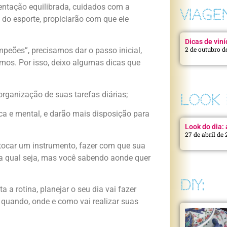
imentação equilibrada, cuidados com a
VIAGE
 do esporte, propiciarão com que ele
Dicas de viní
2 de outubro d
eões”, precisamos dar o passo inicial,
mos. Por isso, deixo algumas dicas que
 organização de suas tarefas diárias;
LOOK 
sica e mental, e darão mais disposição para
Look do dia: a
27 de abril de
a tocar um instrumento, fazer com que sua
a qual seja, mas você sabendo aonde quer
DIY:
 a rotina, planejar o seu dia vai fazer
 quando, onde e como vai realizar suas