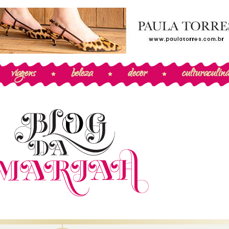
viagens
beleza
decor
cultura
culiná