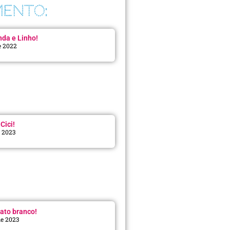
ENTO:
da e Linho!
e 2022
Cici!
e 2023
:
ato branco!
de 2023