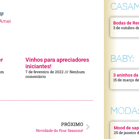
CASAM
Amei
Bodas de Ren
3 de outubro d
BABY:
er
Vinhos para apreciadores
iniciantes!
um
7 de fevereiro de 2022
Nenhum
3 aninhos da 
comentário
15 de março d
MODA
PRÓXIMO
Mood de sap
Novidade do Four Seasons!
25 de janeiro 