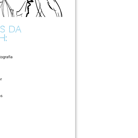
S DA
H:
tografia
r
as
l