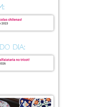
M:
colas chilenas!
e 2023
DO DIA:
lfaiataria no tricot!
 2026