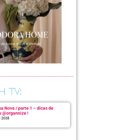
H TV:
 Nova / parte 1 – dicas de
y @organnize !
e 2018