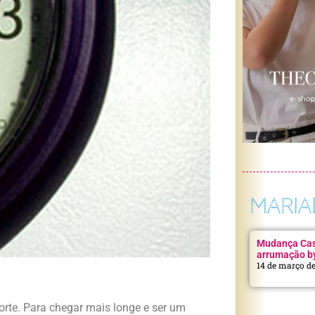
MARIA
Mudança Casa
arrumação b
14 de março d
rte. Para chegar mais longe e ser um