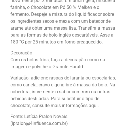
novamente por 2 minutos. Em uma tigela, misture a
farinha, o Chocolate em Pó 50 % Melken e o
fermento. Despeje a mistura do liquidificador sobre
os ingredientes secos e mexa com um batedor de
arame até obter uma massa lisa. Transfira a massa
para as formas de bolo inglês descartáveis. Asse a
180 °C por 25 minutos em forno preaquecido.
Decoração
Com os bolos frios, faça a decoração como na
imagem e polvilhe o Granulé Harald.
Variação: adicione raspas de laranja ou especiarias,
como canela, cravo e gengibre à massa do bolo. Na
cobertura, incremente o sabor com rum ou outras
bebidas destiladas. Para substituir o tipo de
chocolate, consulte mais informações aqui.
Fonte: L
etícia Pralon Novais
(
lpralon@4influence.com.br
)