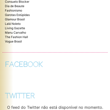
Consuelo Blocker
Dia de Beaute
Fashionismo
Garotas Estúpidas
Glamour Brasil
Lalá Noleto
Living Gazette
Manu Carvalho
The Fashion Hall
Vogue Brasil
FACEBOOK
TWITTER
O feed do Twitter não está disponível no momento.